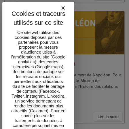
X
Masquer le bandeau des co
Ce site web utilise des
cookies déposés par des
partenaires pour vous
proposer : la mesure
d’audience utiles à
l’amélioration du site (Google
analytics), des cartes
2021 : l'année Napoléon
interactives (Google maps),
des boutons de partage sur
2021 est l’année du bicentenaire de la mort de Napoléon. Pour
les réseaux sociaux qui
commémorer cette date anniversaire, la Maison de
permettent aux utilisateurs
du site de faciliter le partage
Chateaubriand a proposé de découvrir l’histoire des relations
de contenu (Facebook,
de Chateaubriand et Napoléon.
Twitter, Instagram, Linkedin),
un service permettant de
rendre les documents plus
attractifs (Calameo). Pour en
savoir plus sur les
Lire la suite
traitements de données à
caractère personnel mis en