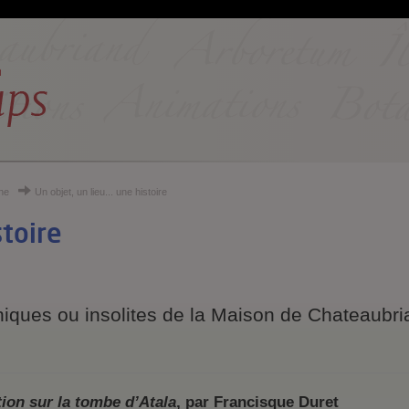
gne
Un objet, un lieu... une histoire
stoire
niques ou insolites de la Maison de Chateaubri
ion sur la tombe d’Atala
, par Francisque Duret