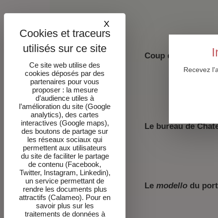
X
Masquer le bandeau des co
I
Coup de projecteur
Ce site web utilise des
Recevez l'
cookies déposés par des
partenaires pour vous
proposer : la mesure
d’audience utiles à
l’amélioration du site (Google
analytics), des cartes
interactives (Google maps),
Le bureau de Chat
des boutons de partage sur
les réseaux sociaux qui
permettent aux utilisateurs
du site de faciliter le partage
de contenu (Facebook,
Twitter, Instagram, Linkedin),
un service permettant de
Le
modello
du port
rendre les documents plus
attractifs (Calameo). Pour en
savoir plus sur les
traitements de données à