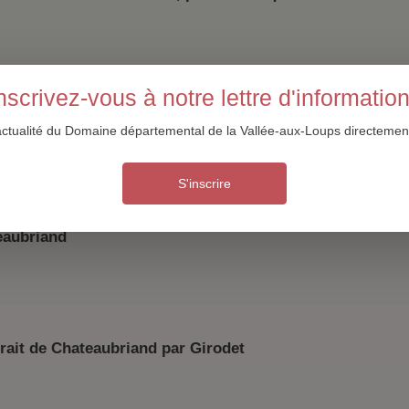
okies
nscrivez-vous à notre lettre d'informatio
 sur la sculpture de Velléda
actualité du Domaine départemental de la Vallée-aux-Loups directement
S'inscrire
eaubriand
rait de Chateaubriand par Girodet