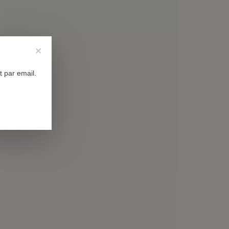
×
n
 par email.