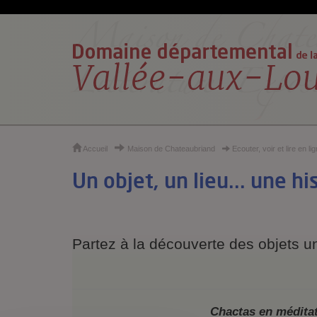
Cookies et traceurs utilisés sur ce site
Accueil
Maison de Chateaubriand
Ecouter, voir et lire en li
Un objet, un lieu... une hi
Partez à la découverte des objets u
C
hactas en méditat