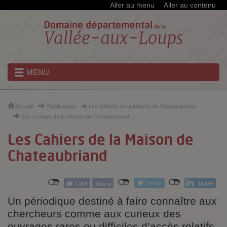
Cookies et traceurs utilisés sur ce site
Aller au menu
Aller au contenu
MENU
Accueil
Publications
Les éditions de la Maison de Chateaubriand
Les Cahiers de la Maison de Chateaubriand
Les Cahiers de la Maison de
Chateaubriand
Un périodique destiné à faire connaître aux
chercheurs comme aux curieux des
ouvrages rares ou difficiles d’accès relatifs