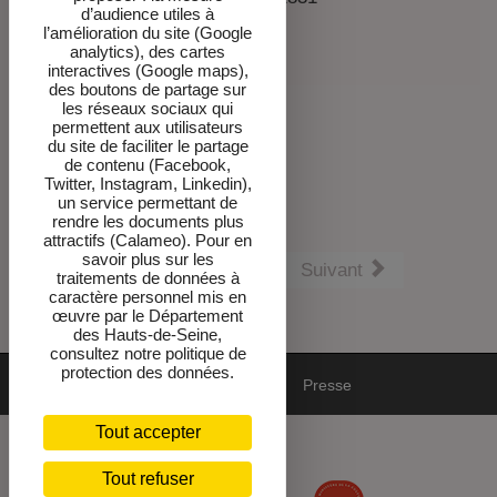
d’audience utiles à
l’amélioration du site (Google
analytics), des cartes
Conclusion
interactives (Google maps),
des boutons de partage sur
Bernard Degout
les réseaux sociaux qui
permettent aux utilisateurs
du site de faciliter le partage
de contenu (Facebook,
Présentation des intervenants
Twitter, Instagram, Linkedin),
un service permettant de
rendre les documents plus
attractifs (Calameo). Pour en
savoir plus sur les
Précédent
Suivant
traitements de données à
caractère personnel mis en
œuvre par le Département
des Hauts-de-Seine,
consultez notre politique de
protection des données.
Mentions
DPO-cookies
Newsletter
Presse
Tout accepter
Accessibilité : non conforme
Tout refuser