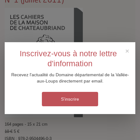
N° 1 (juillet 2011)
×
Inscrivez-vous à notre lettre
d'information
Recevez l'actualité du Domaine départemental de la Vallée-
aux-Loups directement par email.
S'inscrire
164 pages - 15 x 21 cm
10 €
5 €
ISBN : 978-2-9504496-0-3