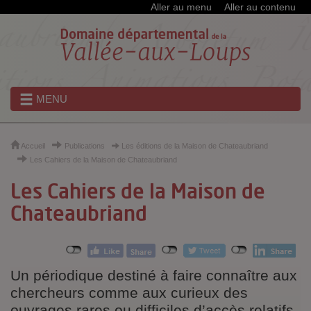
Cookies et traceurs utilisés sur ce site
Aller au menu
Aller au contenu
MENU
Accueil
Publications
Les éditions de la Maison de Chateaubriand
Les Cahiers de la Maison de Chateaubriand
Les Cahiers de la Maison de
Chateaubriand
Un périodique destiné à faire connaître aux
chercheurs comme aux curieux des
ouvrages rares ou difficiles d’accès relatifs