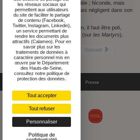
imagination brillante, mais déréglée ; féconde, mais
les réseaux sociaux qui
permettent aux utilisateurs
bizarre ; d’un esprit abondant, mais négligent dans son
du site de faciliter le partage
choix » (sur
les Martyrs
).
de contenu (Facebook,
Twitter, Instagram, Linkedin),
« Ce n’est pas tout d’être chrétien, il faut être poli,
un service permettant de
surtout envers les jeunes filles » (sur
les Martyrs
).
rendre les documents plus
attractifs (Calameo). Pour en
savoir plus sur les
Précédent
Suivant
traitements de données à
caractère personnel mis en
œuvre par le Département
des Hauts-de-Seine,
consultez notre politique de
protection des données.
Mentions
DPO-cookies
Newsletter
Presse
Tout accepter
Accessibilité : non conforme
Tout refuser
Personnaliser
Politique de
confidentialité