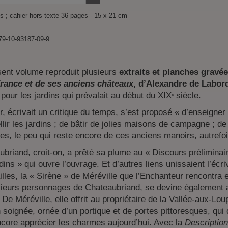
 ; cahier hors texte 36 pages - 15 x 21 cm
okies
79-10-93187-09-9
sent volume reproduit plusieurs
extraits et planches gravé
France et de ses anciens châteaux
, d’Alexandre de Labor
 pour les jardins qui prévalait au début du XIX
siècle.
e
r, écrivait un critique du temps, s’est proposé « d’enseigner 
lir les jardins ; de bâtir de jolies maisons de campagne ; d
es, le peu qui reste encore de ces anciens manoirs, autrefoi
briand, croit-on, a prêté sa plume au « Discours préliminai
dins » qui ouvre l’ouvrage. Et d’autres liens unissaient l’écr
lles, la « Sirène » de Méréville que l’Enchanteur rencontra e
sieurs personnages de Chateaubriand, se devine également a
. De Méréville, elle offrit au propriétaire de la Vallée-aux-L
soignée, ornée d’un portique et de portes pittoresques, qui d
ncore apprécier les charmes aujourd’hui. Avec la
Descriptio