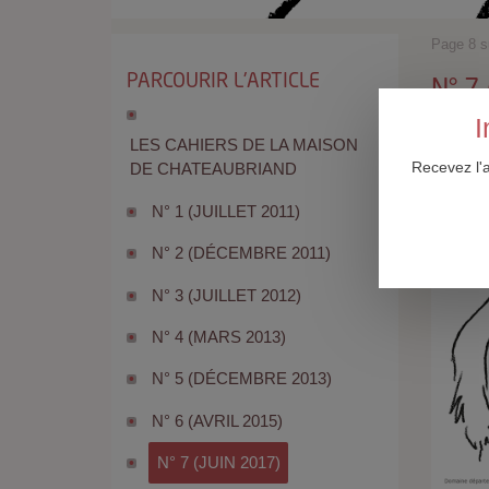
Page 8 s
PARCOURIR L'ARTICLE
N° 7 
I
LES CAHIERS DE LA MAISON
Recevez l'
DE CHATEAUBRIAND
N° 1 (JUILLET 2011)
N° 2 (DÉCEMBRE 2011)
N° 3 (JUILLET 2012)
N° 4 (MARS 2013)
N° 5 (DÉCEMBRE 2013)
N° 6 (AVRIL 2015)
N° 7 (JUIN 2017)