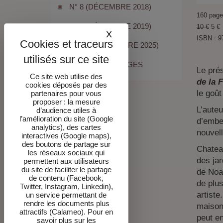
N° 8 (DÉCEMBRE 2018)
160 pages
N° 9 (DÉCEMBRE 2019)
10 €
5 €
X
Masquer le bandeau des co
ISBN : 9
N° 10 (SEPTEMBRE 2025)
TOUTES LES PAGES
Le pré
Ce site web utilise des
de la 
cookies déposés par des
le goût
partenaires pour vous
proposer : la mesure
L’auteu
d’audience utiles à
l’amélioration du site (Google
d’embel
analytics), des cartes
nouvell
interactives (Google maps),
des boutons de partage sur
Chateau
les réseaux sociaux qui
des jar
permettent aux utilisateurs
du site de faciliter le partage
de Noai
de contenu (Facebook,
de plu
Twitter, Instagram, Linkedin),
artiste
un service permettant de
rendre les documents plus
maison 
attractifs (Calameo). Pour en
peut e
savoir plus sur les