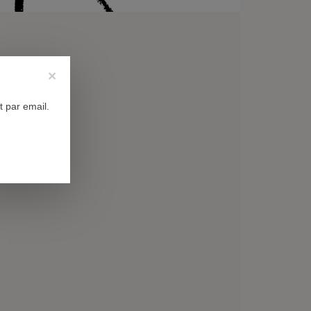
×
n
 par email.