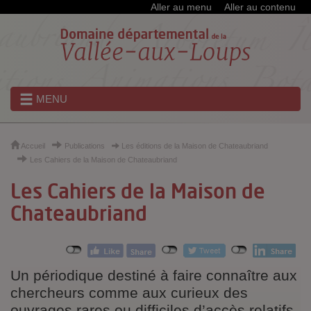
Cookies et traceurs utilisés sur ce site
Aller au menu
Aller au contenu
MENU
Accueil
Publications
Les éditions de la Maison de Chateaubriand
Les Cahiers de la Maison de Chateaubriand
Les Cahiers de la Maison de
Chateaubriand
Un périodique destiné à faire connaître aux
chercheurs comme aux curieux des
ouvrages rares ou difficiles d’accès relatifs