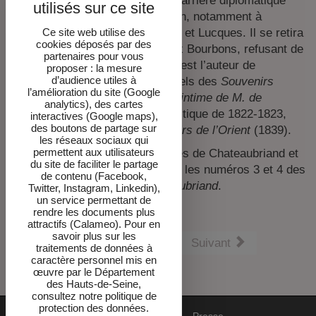
de Chateaubriand. Il mena une carrière diplomatique
importante durant la Restauration, notamment à
Constantinople, Londres, Madrid et Lucques. Il se retira
Ce site web utilise des
cookies déposés par des
de la vie publique par fidélité aux Bourbons, refusant de
partenaires pour vous
servir Louis-Philippe en 1830. Il est l’auteur de
proposer : la mesure
d’audience utiles à
plusieurs ouvrages, parmi lesquels des
Souvenirs
l’amélioration du site (Google
diplomatiques. Correspondance intime de M. de
analytics), des cartes
Chateaubriand
(1858), sur la politique de 1822-1823,
interactives (Google maps),
des boutons de partage sur
mais aussi d’importants
Souvenirs de l’Orient
(1839).
les réseaux sociaux qui
permettent aux utilisateurs
Les deuxième et troisième parties de Chateaubriand et
du site de faciliter le partage
son temps ont été publiées dans les numéros 3 et 4 des
de contenu (Facebook,
Cahiers de la Maison de Chateaubriand
.
Twitter, Instagram, Linkedin),
un service permettant de
rendre les documents plus
attractifs (Calameo). Pour en
savoir plus sur les
Précédent
Suivant
traitements de données à
caractère personnel mis en
œuvre par le Département
des Hauts-de-Seine,
consultez notre politique de
protection des données.
Mentions
DPO-cookies
Newsletter
Presse