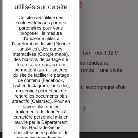
Dimanche 12 avril 2026
Création de bouquets
Ce site web utilise des
cookies déposés par des
Atelier olfactif
partenaires pour vous
proposer : la mesure
Voir le programme
d’audience utiles à
Infos pratiques
l’amélioration du site (Google
analytics), des cartes
Pass romatique
: tarif plein 16 € - tarif réduit 12 €
interactives (Google maps),
des boutons de partage sur
une conférence + deux tables rondes ou
les réseaux sociaux qui
une conférence + une table ronde + une visite
permettent aux utilisateurs
du site de faciliter le partage
théâtralisée
de contenu (Facebook,
Twitter, Instagram, Linkedin),
+ un accès au récital à tarif réduit, accompagné d’un
un service permettant de
apéritif.
rendre les documents plus
attractifs (Calameo). Pour en
savoir plus sur les
Suivant
traitements de données à
caractère personnel mis en
œuvre par le Département
des Hauts-de-Seine,
consultez notre politique de
protection des données.