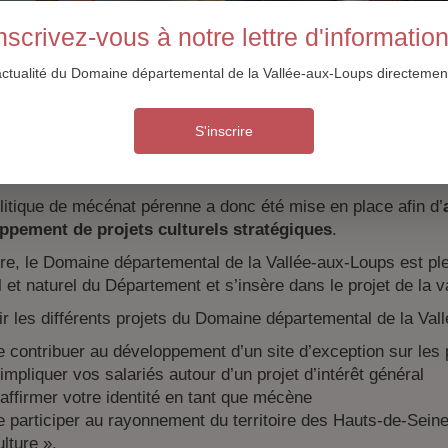
nscrivez-vous à notre lettre d'informatio
ur 5
actualité du Domaine départemental de la Vallée-aux-Loups directement
artement des Hauts-de-Seine a entrepris
une politique cult
ivités représentées sur son territoire : musique, théâtre, dans
éma, mise en valeur du patrimoine, archives départementale
S'inscrire
ents culturels sont ainsi régulièrement organisés au Domai
t maison de Chateaubriand.
itique de mécénat pérenne a donc été mise en place afin d’
ppement de projets culturels stratégiques
.
tre, le Domaine départemental de la Vallée-aux-Loups est ple
l et naturel du Département et s’insère dans le projet de la va
r les différents projets du Domaine départemental de la Val
e contribuer au développement d’un site d’exception sur les p
okies
’impliquer vos salariés autour d’un projet d’intérêt général
’affirmer votre identité en tant que mécène
e participer au rayonnement du territoire des Hauts-de-Seine
ulture ».