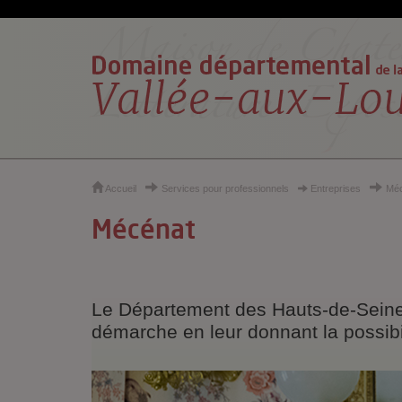
Cookies et traceurs utilisés sur ce site
Accueil
Services pour professionnels
Entreprises
Méc
Mécénat
Le Département des Hauts-de-Seine s
démarche en leur donnant la possibil