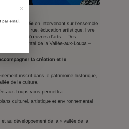
×
n
 par email.
urelle affirmée
en intervenant sur l'ensemble
e, arts de la rue, éducation artistique, livre
s, acquisition d'œuvres d'arts… Des
ne départemental de la Vallée-aux-Loups –
accompagner la création et le
inement inscrit dans le patrimoine historique,
llée de la culture.
lée-aux-Loups vous permettra :
lans culturel, artistique et environnemental
 et au développement de la « vallée de la