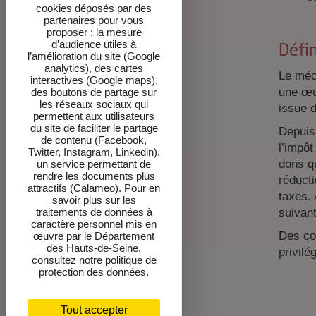
cookies déposés par des
partenaires pour vous
proposer : la mesure
d’audience utiles à
Défi
l’amélioration du site (Google
analytics), des cartes
Le mécé
interactives (Google maps),
une œuv
des boutons de partage sur
les réseaux sociaux qui
issue d
permettent aux utilisateurs
du site de faciliter le partage
Depuis 
de contenu (Facebook,
l’impôt
Twitter, Instagram, Linkedin),
dons qu
un service permettant de
rendre les documents plus
réducti
attractifs (Calameo). Pour en
taxes. 
savoir plus sur les
suivant
traitements de données à
caractère personnel mis en
Des co
œuvre par le Département
des Hauts-de-Seine,
privilé
consultez notre politique de
protection des données.
Tout accepter