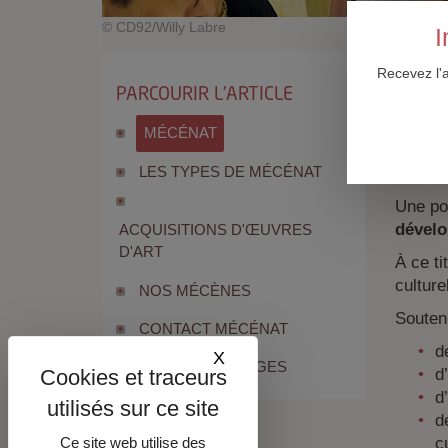
© CD92/Willy Labre
I
Page 1 s
Recevez l'
Le Dép
PARCOURIR L'ARTICLE
des act
et cin
MÉCÉNAT
événem
LES TYPES DE MÉCÉNAT
parc e
Une pol
dévelo
ACQUISITIONS D'ŒUVRES
D'ART
À ce ti
culture
NOS MÉCÈNES
Souteni
CONTACT MÉCÉNAT
d
X
Masquer le bandeau des co
TOUTES LES PAGES
d
d
d
c
Ce site web utilise des