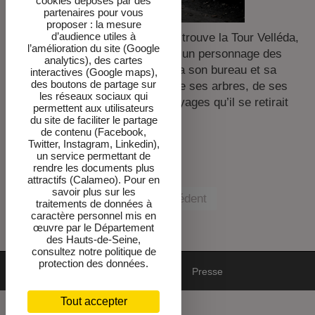
cookies déposés par des
partenaires pour vous
proposer : la mesure
d’audience utiles à
Dans la partie haute du parc, se trouve la Tour Velléda,
l’amélioration du site (Google
pavillon isolé qui doit son nom à un personnage des
analytics), des cartes
Martyrs
. Chateaubriand y installa son bureau et sa
interactives (Google maps),
des boutons de partage sur
bibliothèque. C’est ici, entouré de ses arbres, de ses
les réseaux sociaux qui
livres et de ses souvenirs de voyages qu’il se retirait
permettent aux utilisateurs
jusqu’à douze heures par jour.
du site de faciliter le partage
de contenu (Facebook,
Twitter, Instagram, Linkedin),
Photo :
© CD92/
Olivier Ravoire
un service permettant de
rendre les documents plus
attractifs (Calameo). Pour en
savoir plus sur les
Précédent
traitements de données à
caractère personnel mis en
œuvre par le Département
des Hauts-de-Seine,
consultez notre politique de
protection des données.
Mentions
DPO-cookies
Newsletter
Presse
Tout accepter
Accessibilité : non conforme