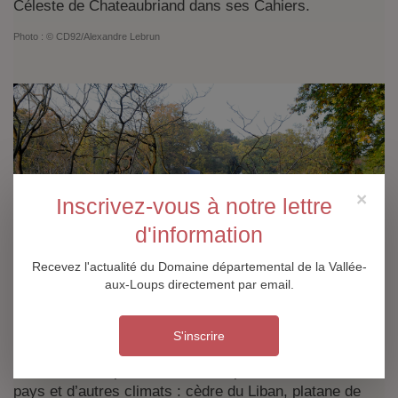
Céleste de Chateaubriand dans ses Cahiers.
Photo :
© CD92/
Alexandre Lebrun
×
Inscrivez-vous à notre lettre
d'information
Recevez l'actualité du Domaine départemental de la Vallée-
aux-Loups directement par email.
S'inscrire
À côté d’essences locales comme le châtaignier,
Chateaubriand planta des arbres provenant d’autres
pays et d’autres climats : cèdre du Liban, platane de