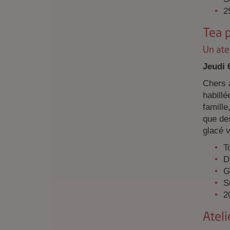
2
Tea 
Un atel
Jeudi 
Chers 
habillé
famille
que des
glacé v
T
D
G
S
2
Ateli