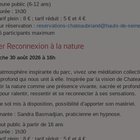
eune public (6-12 ans)
urée : 1h30
rif plein : 8 € ; tarif réduit : 5 € et 4 €
ur réservation :
reservations-chateaubriand@hauts-de-seine
5 participants maximum
er Reconnexion à la nature
he 30 août 2026 à 16h
okies
atmosphère inspirante du parc, vivez une méditation collecti
 profond qui nous unit à elle. Inspirée par la vision de Chatea
tir la nature comme une présence vivante, sacrée et profon
our ralentir, ressentir et se reconnecter à ses sensations.
e sol mis à disposition, possibilité d’apporter son matériel.
enante : Sandra Basmadjian, praticienne en hypnose.
out public à partir de 16 ans
urée : 1h30
rif plein : 8 € ; tarif réduit : 5 € et 4 €