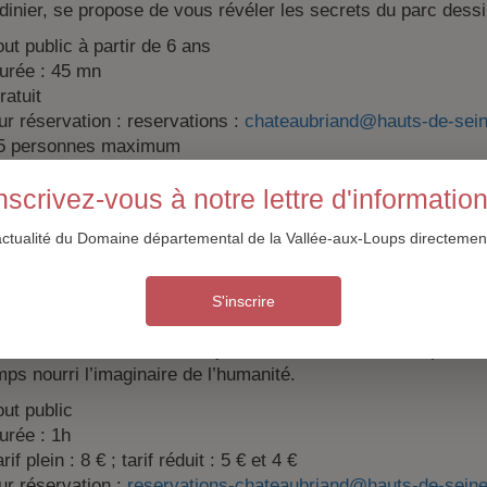
rdinier, se propose de vous révéler les secrets du parc dessi
out public à partir de 6 ans
urée : 45 mn
ratuit
ur réservation : reservations :
chateaubriand@hauts-de-sein
5 personnes maximum
s autour des arbres, avec Créativ’envol
nscrivez-vous à notre lettre d'informatio
écouverte des arbres dans les civilisations anciennes
actualité du Domaine départemental de la Vallée-aux-Loups directement
he 23 août 2026 à 16h
une évocation de L’Homme qui plantait des arbres de Giono e
S'inscrire
us invite dans l’univers d’Yggdrasil, l’Arbre Monde des Sc
bre de la Connaissance du jardin d’Éden. Les arbres, par leur l
ps nourri l’imaginaire de l’humanité.
out public
urée : 1h
rif plein : 8 € ; tarif réduit : 5 € et 4 €
ur réservation :
reservations-chateaubriand@hauts-de-seine