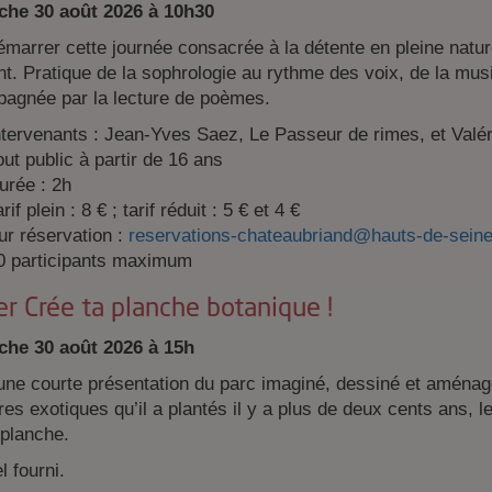
he 30 août 2026
à 10h30
marrer cette journée consacrée à la détente en pleine nature
nt. Pratique de la sophrologie au rythme des voix, de la mu
agnée par la lecture de poèmes.
ntervenants : Jean-Yves Saez, Le Passeur de rimes, et Valé
out public à partir de 16 ans
urée : 2h
rif plein : 8 € ; tarif réduit : 5 € et 4 €
ur réservation :
reservations-chateaubriand@hauts-de-seine
0 participants maximum
er Crée ta planche botanique !
he 30 août 2026 à 15h
une courte présentation du parc imaginé, dessiné et aménag
res exotiques qu’il a plantés il y a plus de deux cents ans, l
 planche.
l fourni.