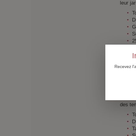
leur ja
T
D
G
S
2
Conte
I
À la d
Recevez l'
Dimanc
Après 
Midy vo
de l’Ar
des tem
T
D
Ta
S