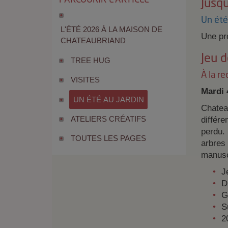
Jusq
Un été 
L'ÉTÉ 2026 À LA MAISON DE
Une pro
CHATEAUBRIAND
Jeu d
TREE HUG
À la r
VISITES
Mardi 
UN ÉTÉ AU JARDIN
Chatea
ATELIERS CRÉATIFS
différe
perdu. 
TOUTES LES PAGES
arbres
manusc
J
D
G
S
2