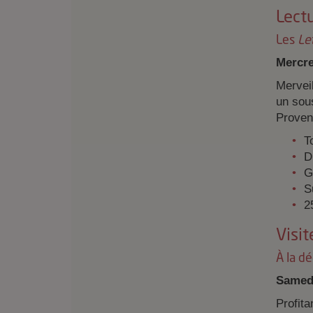
Lectu
Les
Le
Mercre
Mervei
un sous
Proven
T
D
G
S
2
Visit
À la d
Samedi
Profit