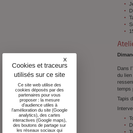
J
D
Ta
S
1
Ateli
Dimanc
X
Masquer le bandeau des co
Dans l’
du lien
ressen
Ce site web utilise des
temps p
cookies déposés par des
partenaires pour vous
Tapis d
proposer : la mesure
d’audience utiles à
Interv
l’amélioration du site (Google
analytics), des cartes
T
interactives (Google maps),
D
des boutons de partage sur
les réseaux sociaux qui
Ta