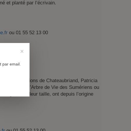
né et planté par l’écrivain.
e.fr
ou 01 55 52 13 00
×
n
 par email.
t des plantations de Chateaubriand, Patricia
andinaves, de l’Arbre de Vie des Sumériens ou
ongévité et leur taille, ont depuis l’origine
.fr
ou 01 55 52 13 00