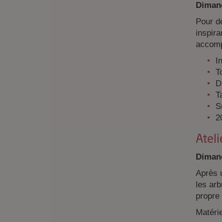
Dimanc
Pour dé
inspira
accomp
I
T
D
Ta
S
2
Ateli
Dimanc
Après 
les arb
propre
Matérie