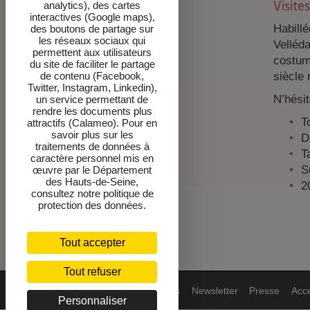
analytics), des cartes
Visites
interactives (Google maps),
Habillé
des boutons de partage sur
les réseaux sociaux qui
Velléda
permettent aux utilisateurs
costum
du site de faciliter le partage
siècle 
de contenu (Facebook,
Twitter, Instagram, Linkedin),
N’hésit
un service permettant de
rendre les documents plus
T
attractifs (Calameo). Pour en
savoir plus sur les
D
traitements de données à
Ta
caractère personnel mis en
S
œuvre par le Département
des Hauts-de-Seine,
2
consultez notre politique de
protection des données.
Tout accepter
Tout refuser
Mentions
DPO-cookies
Newsletter
Presse
Acce
Personnaliser