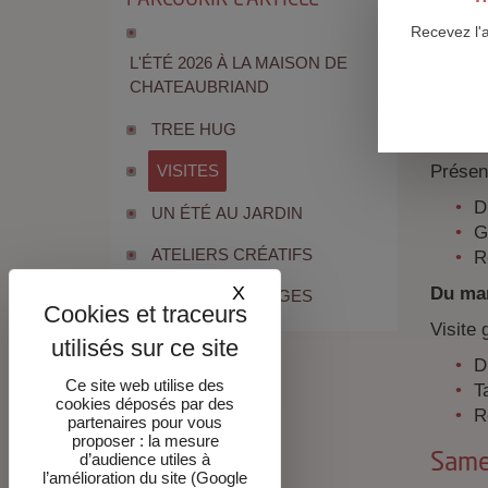
VIS
Recevez l'
Jusq
L'ÉTÉ 2026 À LA MAISON DE
CHATEAUBRIAND
Visite
TREE HUG
Du mar
Présen
VISITES
D
UN ÉTÉ AU JARDIN
G
ATELIERS CRÉATIFS
R
X
Masquer le bandeau des co
Du mar
TOUTES LES PAGES
Visite 
D
Ce site web utilise des
Ta
cookies déposés par des
R
partenaires pour vous
proposer : la mesure
d’audience utiles à
Same
l’amélioration du site (Google