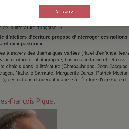
rnaux. Ce choix des mots, cet impérieux besoin de “faire” de 
sture”. Celle de Chateaubriand se résume en un mot : romant
S'inscrire
lie, de misanthropie, d’incompréhension de la part des autre
du monde. Sans talent, ce n’eût été qu’une posture ; avec, ce f
de la littérature française. »
le d’ateliers d’écriture propose d’interroger ces notions 
» et de « posture ».
s à travers des thématiques variées (rituel d’enfance, lettre
vrai, écriture et photographie, hasards de la vie et retrouvail
its choisis dans la littérature (Chateaubriand, Jean-Jacques
Aragon, Nathalie Sarraute, Marguerite Duras, Patrick Modian
), ces notions donneront matière à l’écriture d'une suite de
es-François Piquet