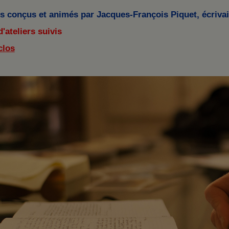
rs conçus et animés par Jacques-François Piquet, écriva
'ateliers suivis
clos