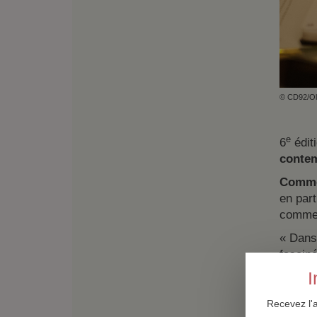
© CD92/Ol
e
6
édit
conte
Commen
en part
comment
« Dans
fasciné
soucieu
I
vrai, l
l’auteu
Recevez l'