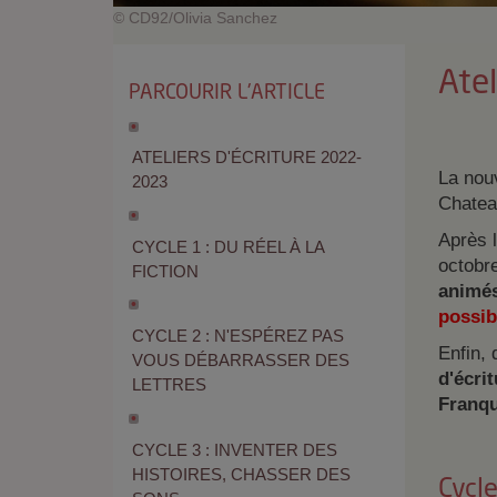
© CD92/Olivia Sanchez
Ate
PARCOURIR L'ARTICLE
ATELIERS D'ÉCRITURE 2022-
La nouv
2023
Chateau
Après 
CYCLE 1 : DU RÉEL À LA
octobr
FICTION
animés
possibl
CYCLE 2 : N'ESPÉREZ PAS
Enfin, 
VOUS DÉBARRASSER DES
d'écri
LETTRES
Franq
CYCLE 3 : INVENTER DES
HISTOIRES, CHASSER DES
Cycle