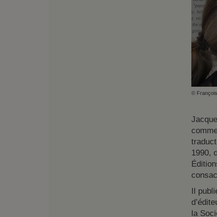
© Françoi
Jacques
comme 
traduct
1990, d
Édition
consacr
Il publ
d’édite
la Soc