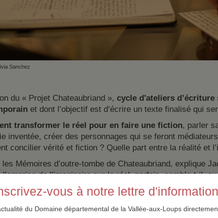
ivia Sanchez
ion du « Projet Chateaubriand »,
cycle d'ateliers d’écritur
mporain
et dont l’objectif est d’écrire un texte finalisé qui 
t transformer le réel pour en faire une fiction
, parler s
ie inventée, créer des personnages qui se feront médiateurs en
 concilier vérité et fiction ? Quelle part entre la réalité et l
 les Mémoires d’outre-tombe de Chateaubriand, explique Ja
 l’emprise de l’imaginaire sur le réel, parfois, semble-t-il, a
x de la vérité et voudrait nous faire accroire que la littéra
nscrivez-vous à notre lettre d'informatio
a littérature induit une transformation du réel, a fortiori lorsq
r est amené à se réinventer. “Dès qu’on écrit sur soi, le choix
actualité du Domaine départemental de la Vallée-aux-Loups directement