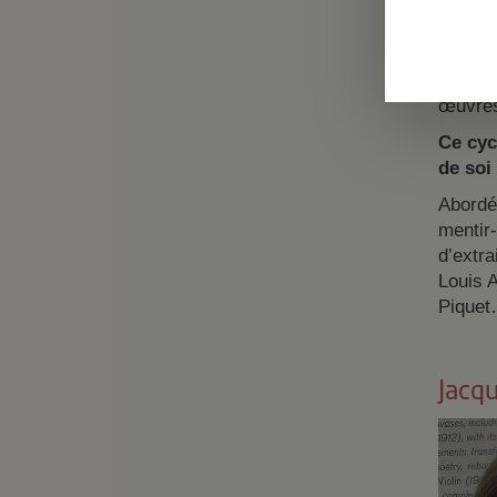
Annie E
de “po
mélanco
l’état 
œuvres 
Ce cyc
de soi 
Abordée
mentir-
d’extra
Louis 
Piquet…
Jacqu