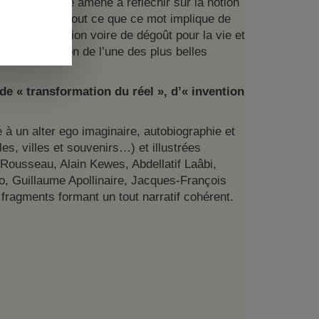
la littérature amène à réfléchir sur la notion
ique – avec tout ce que ce mot implique de
s, de déception voire de dégoût pour la vie et
ut l’édification de l’une des plus belles
de « transformation du réel », d’« invention
 à un alter ego imaginaire, autobiographie et
les, villes et souvenirs…) et illustrées
 Rousseau, Alain Kewes, Abdellatif Laâbi,
o, Guillaume Apollinaire, Jacques-François
 fragments formant un tout narratif cohérent.