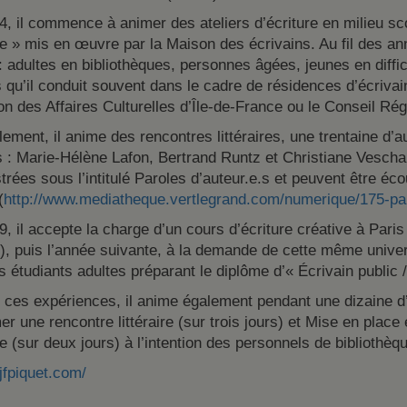
, il commence à animer des ateliers d’écriture en milieu s
ire » mis en œuvre par la Maison des écrivains. Au fil des an
: adultes en bibliothèques, personnes âgées, jeunes en diffi
s qu’il conduit souvent dans le cadre de résidences d’écrivai
on des Affaires Culturelles d’Île-de-France ou le Conseil Rég
lement, il anime des rencontres littéraires, une trentaine d’au
s : Marie-Hélène Lafon, Bertrand Runtz et Christiane Vesch
trées sous l’intitulé Paroles d’auteur.e.s et peuvent être éco
(
http://www.mediatheque.vertlegrand.com/numerique/175-par
, il accepte la charge d’un cours d’écriture créative à Pari
), puis l’année suivante, à la demande de cette même univers
s étudiants adultes préparant le diplôme d’« Écrivain public /
e ces expériences, il anime également pendant une dizaine d
er une rencontre littéraire (sur trois jours) et Mise en place 
ire (sur deux jours) à l’intention des personnels de bibliothèq
/jfpiquet.com/