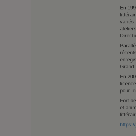
En 1994
littéra
variés 
atelier
Directi
Parallè
récent
enregis
Grand 
En 2009
licence
pour le
Fort d
et anim
littéra
https:/