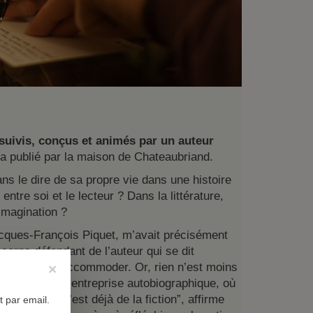
e suivis, conçus et animés par un auteur
sera publié par la maison de Chateaubriand.
ans le dire de sa propre vie dans une histoire
tre soi et le lecteur ? Dans la littérature,
’imagination ?
cques-François Piquet, m’avait précisément
u corps défendant de l’auteur qui se dit
ture peut s’en accommoder. Or, rien n’est moins
×
n
u’il s’agit d’une entreprise autobiographique, où
 des mots, c’est déjà de la fiction”, affirme
 par email.