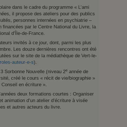
colaire dans le cadre du programme « L’ami
nées, il propose des ateliers pour des publics
cultés, personnes internées en psychiatrie –
n financées par le Centre National du Livre, la
ional d’Île-de-France.
teurs invités à ce jour, dont, parmi les plus
ambre. Les douze dernières rencontres ont été
utées sur le site de la médiathèque de Vert-le-
oles-auteur-e-s
).
e
s 3 Sorbonne Nouvelle (niveau 2
année de
ité, créé le cours « récit de vie/biographie »
 Conseil en écriture ».
’années deux formations courtes : Organiser
et animation d’un atelier d’écriture à visée
ues et autres acteurs du livre.