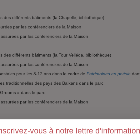
s des différents bâtiments (la Chapelle, bibliothèque) :
ssurées par les conférenciers de la Maison
e assurées par les conférenciers de la Maison
s des différents bâtiments (la Tour Velléda, bibliothèque)
a assurées par les conférenciers de la Maison
s postales pour les 8-12 ans dans le cadre de
Patrimoines en poésie
dans
s traditionnelles des pays des Balkans dans le parc
s Grooms » dans le parc
e assurées par les conférenciers de la Maison
 2018
nscrivez-vous à notre lettre d'informatio