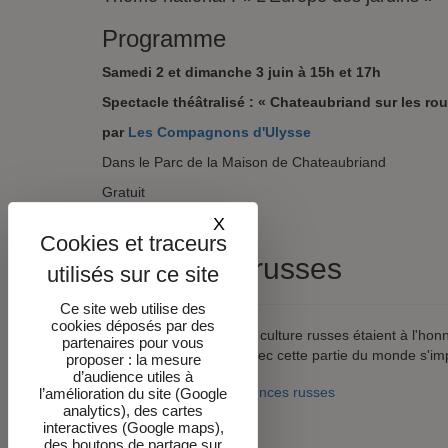
Programme
Samedi 2 et dimanche 3 juin à 15h et 17h
Spectacle théâtralisé : « Chateaubriand sur les ro
par
Les Compagnons d'Ulysse
Dans le Parc de la Maison de Chateaubriand
Gratuit
X
Masquer le bandeau des co
Présences russes
Ce site web utilise des
cookies déposés par des
En 2010 où les arts et la culture russes étaient à l'ho
partenaires pour vous
habitants de ces lieux avec cette partie du monde s'im
proposer : la mesure
d’audience utiles à
Lire la suite : Présences russes
l’amélioration du site (Google
analytics), des cartes
interactives (Google maps),
des boutons de partage sur