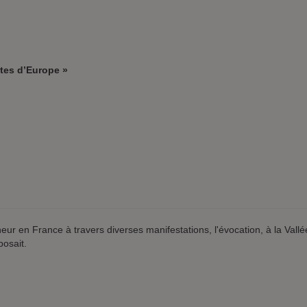
utes d’Europe »
okies
nneur en France à travers diverses manifestations, l'évocation, à la Va
posait.