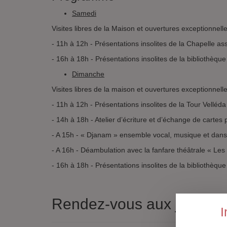
Samedi
Visites libres de la Maison et ouvertures exceptionnelle
- 11h à 12h - Présentations insolites de la Chapelle a
- 16h à 18h - Présentations insolites de la bibliothèqu
Dimanche
Visites libres de la maison et ouvertures exceptionnelle
- 11h à 12h - Présentations insolites de la Tour Velléd
- 14h à 18h - Atelier d’écriture et d’échange de carte
- A 15h - « Djanam » ensemble vocal, musique et danse
- A 16h - Déambulation avec la fanfare théâtrale « Le
- 16h à 18h - Présentations insolites de la bibliothèqu
Rendez-vous aux jardins
I