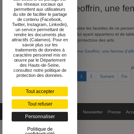
les réseaux sociaux qui
Madame Geoffrin, une femm
permettent aux utilisateurs
du site de faciliter le partage
de contenu (Facebook,
Twitter, Instagram, Linkedin),
Sans pouvoir évoquer toutes les facettes de ce perso
un service permettant de
d’archives, de souvenirs lui ayant appartenu et de tab
rendre les documents plus
attractifs (Calameo). Pour en
secrets du goût de cette protectrice des arts.
savoir plus sur les
traitements de données à
Lire la suite : Madame Geoffrin, une femme d'affai
caractère personnel mis en
œuvre par le Département
des Hauts-de-Seine,
P
consultez notre politique de
protection des données.
Début
Précédent
1
2
Suivant
Fin
Tout accepter
Tout refuser
Mentions
DPO-cookies
Newsletter
Presse
Acce
Personnaliser
Politique de
confidentialité