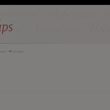
riand
Archives