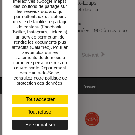
interactives (Google maps),
Les œuvres de la Vallée-aux-Loups
des boutons de partage sur
L'époque de Montmorency et des La
les réseaux sociaux qui
Rochefoucauld
permettent aux utilisateurs
du site de faciliter le partage
L'œuvre du Dr Le Savoureux
de contenu (Facebook,
La Vallée-aux-Loups des années 1960 à nos jours
Twitter, Instagram, Linkedin),
un service permettant de
rendre les documents plus
attractifs (Calameo). Pour en
savoir plus sur les
Précédent
Suivant
traitements de données à
caractère personnel mis en
œuvre par le Département
des Hauts-de-Seine,
consultez notre politique de
protection des données.
Mentions
DPO-cookies
Newsletter
Presse
Tout accepter
Accessibilité : non conforme
Tout refuser
Personnaliser