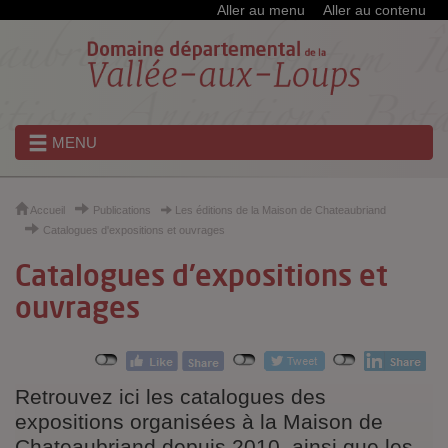
Cookies et traceurs utilisés sur ce site
Aller au menu
Aller au contenu
MENU
Accueil
Publications
Les éditions de la Maison de Chateaubriand
Catalogues d'expositions et ouvrages
Catalogues d'expositions et
ouvrages
Retrouvez ici les catalogues des
expositions organisées à la Maison de
Chateaubriand depuis 2010, ainsi que les