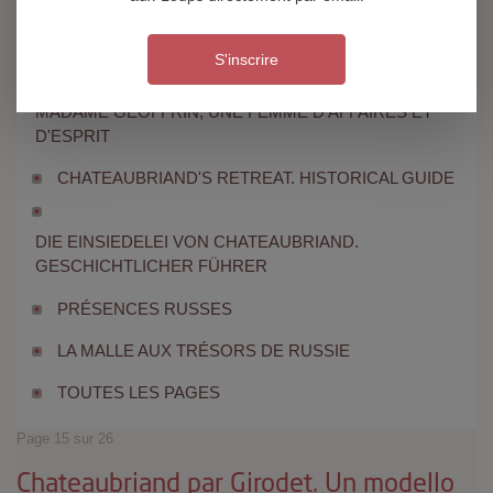
CHATEAUBRIAND. 1880-1920. ITINÉRAIRE
PHOTOGRAPHIQUE
S'inscrire
MADAME GEOFFRIN, UNE FEMME D'AFFAIRES ET
D'ESPRIT
CHATEAUBRIAND'S RETREAT. HISTORICAL GUIDE
DIE EINSIEDELEI VON CHATEAUBRIAND.
GESCHICHTLICHER FÜHRER
PRÉSENCES RUSSES
LA MALLE AUX TRÉSORS DE RUSSIE
TOUTES LES PAGES
Page 15 sur 26
Chateaubriand par Girodet. Un modello