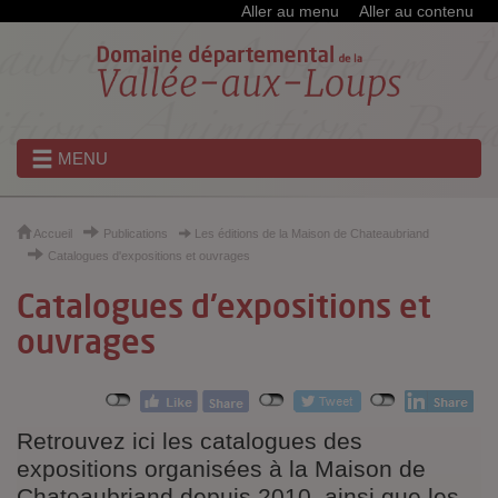
Cookies et traceurs utilisés sur ce site
Aller au menu
Aller au contenu
MENU
Accueil
Publications
Les éditions de la Maison de Chateaubriand
Catalogues d'expositions et ouvrages
Catalogues d'expositions et
ouvrages
Retrouvez ici les catalogues des
expositions organisées à la Maison de
Chateaubriand depuis 2010, ainsi que les