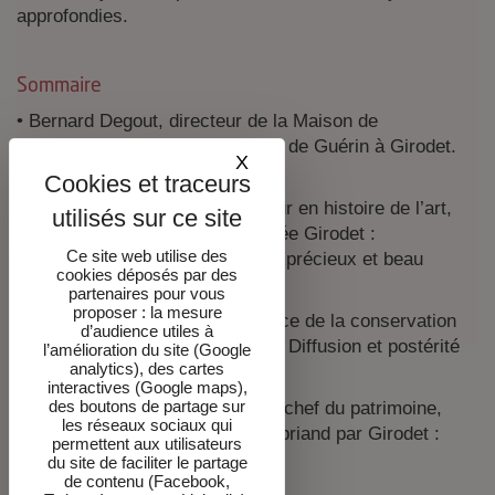
approfondies.
Sommaire
• Bernard Degout, directeur de la Maison de
Chateaubriand : Chateaubriand : de Guérin à Girodet.
X
Masquer le bandeau des co
Repères et questions
• Sidonie Lemeux-Fraitot, docteur en histoire de l’art,
chargée des collections du musée Girodet :
Ce site web utilise des
Chateaubriand par Girodet, « un précieux et beau
cookies déposés par des
monument »
partenaires pour vous
proposer : la mesure
• Gisèle Caumont, chef du service de la conservation
d’audience utiles à
de la Maison de Chateaubriand : Diffusion et postérité
l’amélioration du site (Google
analytics), des cartes
d’un portrait
interactives (Google maps),
des boutons de partage sur
• Bruno Mottin, conservateur en chef du patrimoine,
les réseaux sociaux qui
C2RMF : Le portrait de Chateaubriand par Girodet :
permettent aux utilisateurs
étude de laboratoire
du site de faciliter le partage
de contenu (Facebook,