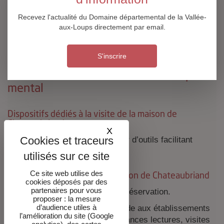
ACTEURS DU CHAMP SOCIAL
Recevez l'actualité du Domaine départemental de la Vallée-
aux-Loups directement par email.
TOUTES LES PAGES
Page 5 sur 6
S'inscrire
Personnes en situation de handicap
mental
Dispositifs dédiés à la visite de la maison de
Chateaubriand
X
Masquer le bandeau des co
- Les audioguides peuvent servir d’outils facilitant
l’autonomie.
Ce site web utilise des
Animations proposées à la maison de Chateaubriand
cookies déposés par des
partenaires pour vous
- Visites guidées adaptées, sur réservation.
proposer : la mesure
d’audience utiles à
- La maison propose sur demande aux établissements
l’amélioration du site (Google
spécialisés, des animations (séances lectures, visites