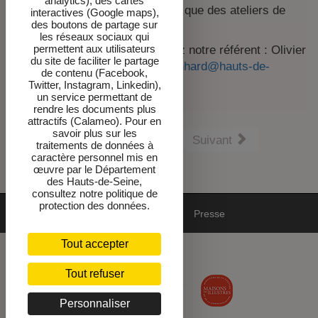
analytics), des cartes
promenades dans le parc), ainsi que des ateliers de
interactives (Google maps),
des boutons de partage sur
pratique artistique et autres.
les réseaux sociaux qui
permettent aux utilisateurs
Pour toutes questions, contactez notre référent : Olivier
du site de faciliter le partage
Grinhard - 01 55 52 13 02 -
ogrinhard@hauts-de-
de contenu (Facebook,
seine.fr
Twitter, Instagram, Linkedin),
un service permettant de
rendre les documents plus
attractifs (Calameo). Pour en
savoir plus sur les
Précédent
Suivant
traitements de données à
caractère personnel mis en
œuvre par le Département
des Hauts-de-Seine,
consultez notre politique de
protection des données.
Mentions
DPO-cookies
Newsletter
Presse
Tout accepter
Accessibilité : non conforme
Tout refuser
Personnaliser