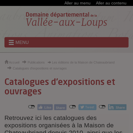
Cookies et traceurs utilisés sur ce site
Aller au menu
Aller au contenu
MENU
Accueil
Publications
Les éditions de la Maison de Chateaubriand
Catalogues d'expositions et ouvrages
Catalogues d'expositions et
ouvrages
Retrouvez ici les catalogues des
expositions organisées à la Maison de
Chateaubriand depuis 2010, ainsi que les