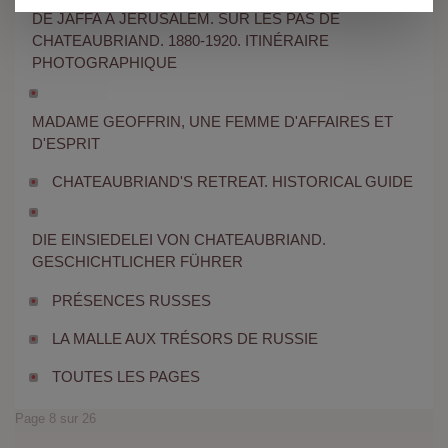
DE JAFFA À JÉRUSALEM. SUR LES PAS DE
CHATEAUBRIAND. 1880-1920. ITINÉRAIRE
PHOTOGRAPHIQUE
MADAME GEOFFRIN, UNE FEMME D'AFFAIRES ET
D'ESPRIT
CHATEAUBRIAND'S RETREAT. HISTORICAL GUIDE
DIE EINSIEDELEI VON CHATEAUBRIAND.
GESCHICHTLICHER FÜHRER
PRÉSENCES RUSSES
LA MALLE AUX TRÉSORS DE RUSSIE
TOUTES LES PAGES
Page 8 sur 26