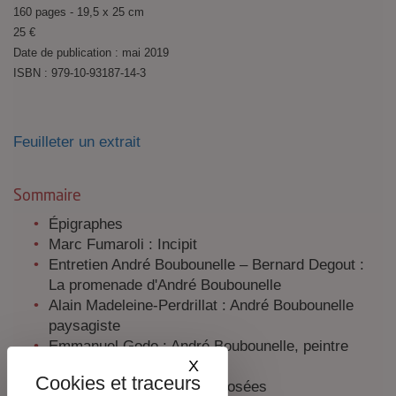
160 pages - 19,5 x 25 cm
25 €
Date de publication : mai 2019
ISBN : 979-10-93187-14-3
Feuilleter un extrait
Sommaire
Épigraphes
Marc Fumaroli : Incipit
Entretien André Boubounelle – Bernard Degout :
La promenade d'André Boubounelle
Alain Madeleine-Perdrillat : André Boubounelle
paysagiste
Emmanuel Godo : André Boubounelle, peintre
X
Masquer le bandeau des co
contemporain
Catalogue des œuvres exposées