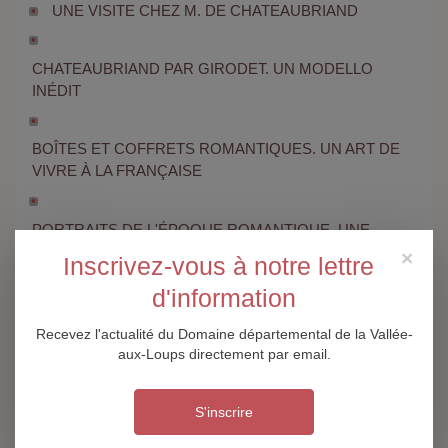
UNE VISITE CHEZ M. DE CHATEAUBRIAND
CHATEAUBRIAND PAR GIRODET. UN MODELLO
INÉDIT
BOÎTES ET COFFRETS ROMANTIQUES. UN ART DE
VIVRE À LA FRANÇAISE
PORTRAITS DE L'ÉPOQUE ROMANTIQUE. UNE
PASSION DE COLLECTIONNEUR (CATALOGUE)
×
Inscrivez-vous à notre lettre
d'information
PORTRAITS DE L'ÉPOQUE ROMANTIQUE. UNE
PASSION DE COLLECTIONNEUR (BROCHURE)
Recevez l'actualité du Domaine départemental de la Vallée-
aux-Loups directement par email.
TRÉSOR DU SAINT-SÉPULCRE
TREASURE OF THE HOLY SEPULCHRE
S'inscrire