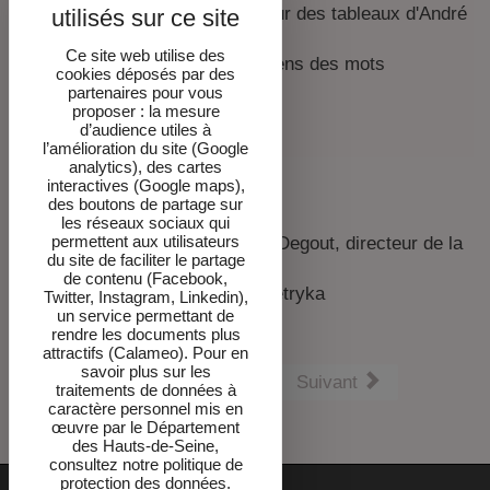
Vincent Pietryka : Notes sur des tableaux d'André
Boubounelle
Ce site web utilise des
Vincent Pietryka : Sur le sens des mots
cookies déposés par des
abstraction et figuration
partenaires pour vous
proposer : la mesure
Biographie de l'artiste
d’audience utiles à
Nomenclature des œuvres
l’amélioration du site (Google
analytics), des cartes
interactives (Google maps),
des boutons de partage sur
Commissariat de l'exposition
les réseaux sociaux qui
permettent aux utilisateurs
Commissaire général : Bernard Degout, directeur de la
du site de faciliter le partage
Maison de Chateaubriand
de contenu (Facebook,
Commissaire invité : Vincent Pietryka
Twitter, Instagram, Linkedin),
un service permettant de
rendre les documents plus
attractifs (Calameo). Pour en
savoir plus sur les
Précédent
Suivant
traitements de données à
caractère personnel mis en
œuvre par le Département
des Hauts-de-Seine,
consultez notre politique de
protection des données.