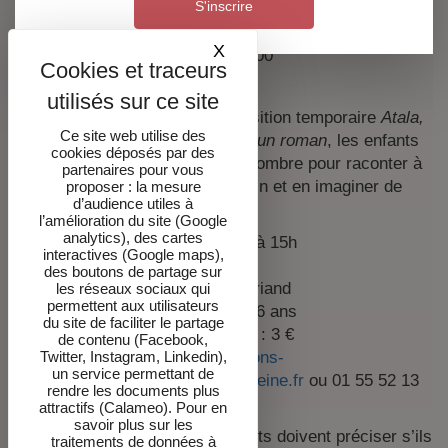
S'inscrire
GRATUIT
Réservation :
reservations-chateaubriand@hauts-
X
Masquer le bandeau des co
de-seine.fr
ou 01 55 52 13 00
Atelier théâtre d’ombre
Après une découverte de l’exposition temporaire
Atala,
Ce site web utilise des
1801. Voyage illustré au cœur d’un roman
, les enfants
cookies déposés par des
fabriquent chacun leur théâtre d’ombre pour raconter à
partenaires pour vous
leur tour les histoires de l’écrivain et en imaginer de
proposer : la mesure
d’audience utiles à
nouvelles.
l’amélioration du site (Google
analytics), des cartes
Dimanche 6 octobre 2024, à 15h
interactives (Google maps),
Durée : 1h30
des boutons de partage sur
Lieu : maison de Chateaubriand
les réseaux sociaux qui
permettent aux utilisateurs
Tranche d’âge : A partir de 6 ans
du site de faciliter le partage
Tarif plein : 5 € ; tarif réduit : 3 €
de contenu (Facebook,
Sur réservation :
reservations-
Twitter, Instagram, Linkedin),
un service permettant de
chateaubriand@hauts-de-seine.fr
ou 01 55 52 13
rendre les documents plus
00
attractifs (Calameo). Pour en
savoir plus sur les
Les accompagnateurs des enfants doivent préciser s’ils
traitements de données à