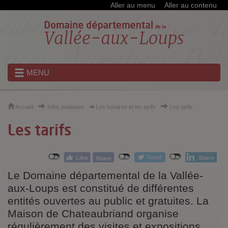
Cookies et traceurs utilisés sur ce site
Aller au menu
Aller au contenu
MENU
Accueil
Infos pratiques
Les horaires et les tarifs
Les tarifs
Les tarifs
Le Domaine départemental de la Vallée-
aux-Loups est constitué de différentes
entités ouvertes au public et gratuites. La
Maison de Chateaubriand organise
régulièrement des visites et expositions