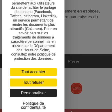
Moyens de paiement
permettent aux utilisateurs
du site de faciliter le partage
Vous pouvez effectuer votre règlement en espèces,
de contenu (Facebook,
Twitter, Instagram, Linkedin),
carte bancaire ou chèque bancaire aux caisses du
un service permettant de
musée.
rendre les documents plus
attractifs (Calameo). Pour en
savoir plus sur les
traitements de données à
caractère personnel mis en
œuvre par le Département
des Hauts-de-Seine,
consultez notre politique de
protection des données.
Mentions
DPO-cookies
Newsletter
Presse
Tout accepter
Accessibilité : non conforme
Tout refuser
Personnaliser
Politique de
confidentialité